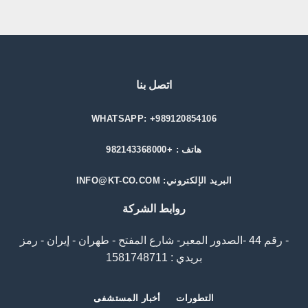
اتصل بنا
WHATSAPP: +989120854106
هاتف : +982143368000
البريد الإلكتروني: INFO@KT-CO.COM
روابط الشركة
- رقم 44 -الصدور المعیر- شارع المفتح - طهران - إيران - رمز
بريدي : 1581748711
التطورات
أخبار المستشفى