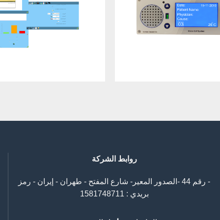
روابط الشركة
- رقم 44 -الصدور المعیر- شارع المفتح - طهران - إيران - رمز
بريدي : 1581748711