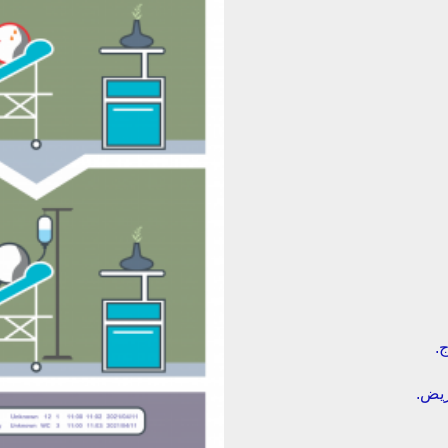
.
ريض.