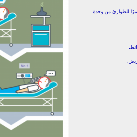
يضًا بدء ۵ رموز طوارئ من وحدة تحكم المريض و ۱۲ رمزًا للطوارئ من وحدة