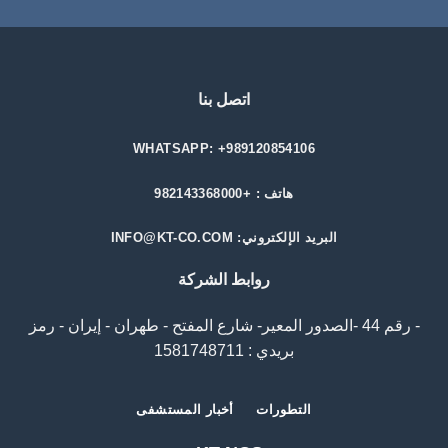
اتصل بنا
WHATSAPP: +989120854106
هاتف : +982143368000
البريد الإلكتروني: INFO@KT-CO.COM
روابط الشركة
- رقم 44 -الصدور المعیر- شارع المفتح - طهران - إيران - رمز
بريدي : 1581748711
التطورات
أخبار المستشفى