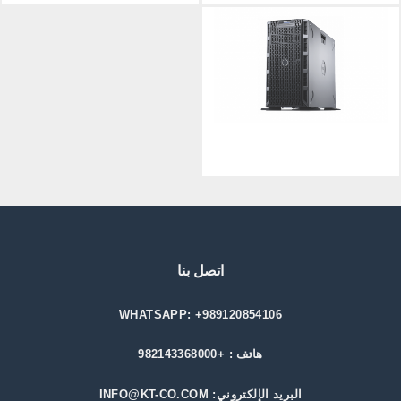
اتصل بنا
WHATSAPP: +989120854106
هاتف : +982143368000
البريد الإلكتروني: INFO@KT-CO.COM