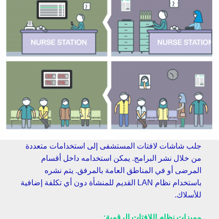
جلب شاشات لافتات المستشفى إلى استخدامات متعددة
من خلال نشر البرامج. يمكن استخدامه داخل أقسام
المرضى أو في المناطق العامة بالمرفق. يتم نشره
باستخدام نظام LAN القديم للمنشأة دون أي تكلفة إضافية
للأسلاك.
مميزات نظام اللافتات الرقمية: