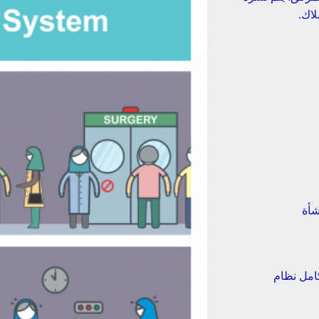
شأة
كامل نظام