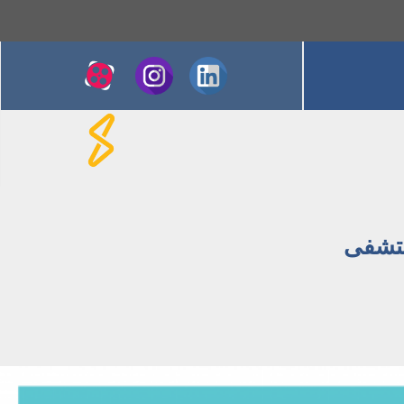
مستشفى