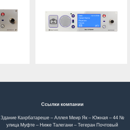
Ссылки компании
№ 44 – Здание Кахрбатареше – Аллея Меир Як – Южная
улица Муфте – Ниже Талегани – Тегеран Почтовый