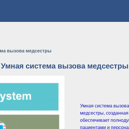
ема вызова медсестры
Умная система вызова медсестры
Умная система вызова
медсестры, созданная K
обеспечивает полноду
пациентами и персона