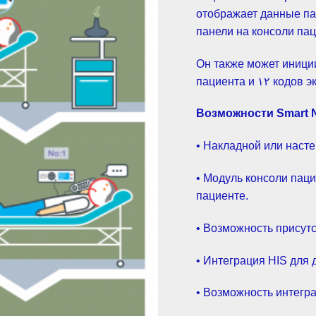
отображает данные па
панели на консоли пац
Он также может иници
пациента и ۱۲ кодов э
Возможности Smart 
• Накладной или наст
• Модуль консоли пац
пациенте.
• Возможность присут
• Интеграция HIS для 
• Возможность интегра