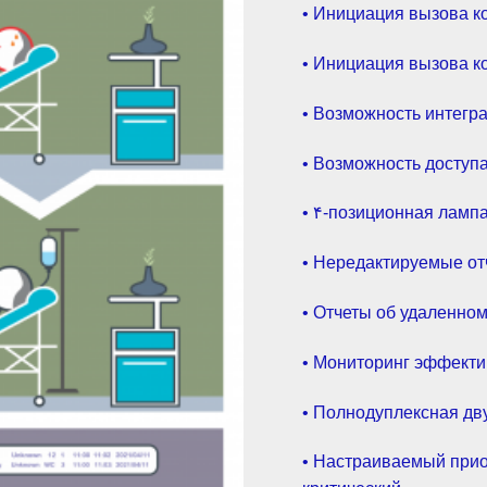
• Инициация вызова к
• Инициация вызова к
• Возможность интегр
• Возможность доступа
• ۴-позиционная лампа
• Нередактируемые от
• Отчеты об удаленном
• Мониторинг эффекти
• Полнодуплексная дв
• Настраиваемый прио